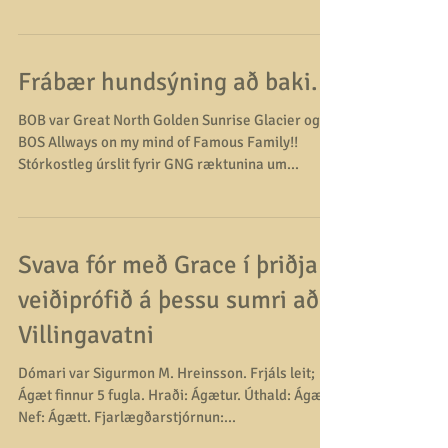
við erum alveg gríðarlega stolt af RW-13 ISShCh
Great North Golden Sunrise Glacier "Yrju" sem
náði sér í 4 og síðasta alþjóðlega...
Frábær hundsýning að baki.
BOB var Great North Golden Sunrise Glacier og
BOS Allways on my mind of Famous Family!!
Stórkostleg úrslit fyrir GNG ræktunina um...
Svava fór með Grace í þriðja
veiðiprófið á þessu sumri að
Villingavatni