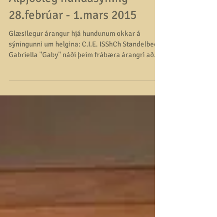
Alþjóðleg hundasýning
28.febrúar - 1.mars 2015
Glæsilegur árangur hjá hundunum okkar á
sýningunni um helgina: C.I.E. ISShCh Standelbec
Gabriella "Gaby" náði þeim frábæra árangri að...