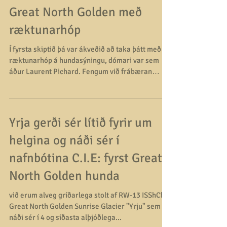
1. um seinustu helgi! Great North Golden Mount
Denali "Kasper" og Sandra gerðu sér lítið...
Great North Golden með
ræktunarhóp
Í fyrsta skiptið þá var ákveðið að taka þátt með
ræktunarhóp á hundasýningu, dómari var sem
áður Laurent Pichard. Fengum við frábæran
dóm...
Yrja gerði sér lítið fyrir um
helgina og náði sér í
nafnbótina C.I.E: fyrst Great
North Golden hunda