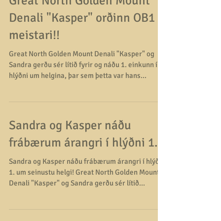
Great North Golden Mount
Denali "Kasper" orðinn OB1
meistari!!
Great North Golden Mount Denali "Kasper" og
Sandra gerðu sér lítið fyrir og náðu 1. einkunn í
hlýðni um helgina, þar sem þetta var hans...
Sandra og Kasper náðu
frábærum árangri í hlýðni 1.
Sandra og Kasper náðu frábærum árangri í hlýðni