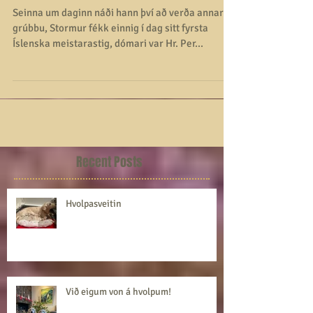
Dewmist GlitterN Glance
Stormur BOB
Seinna um daginn náði hann því að verða annar í
grúbbu, Stormur fékk einnig í dag sitt fyrsta
Íslenska meistarastig, dómari var Hr. Per...
Recent Posts
Hvolpasveitin