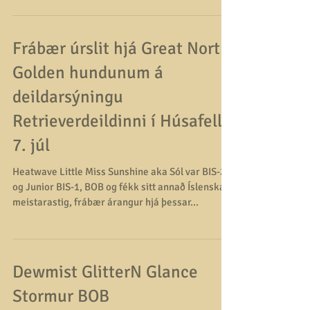
Dómari var Sigurmon M. Hreinsson. Frjáls leit;
Ágæt finnur 5 fugla. Hraði: Ágætur. Úthald: Ágætt.
Nef: Ágætt. Fjarlægðarstjórnun:...
Frábær úrslit hjá Great North
Golden hundunum á
deildarsýningu
Retrieverdeildinni í Húsafelli
7. júl
Heatwave Little Miss Sunshine aka Sól var BIS-2
og Junior BIS-1, BOB og fékk sitt annað Íslenska
meistarastig, frábær árangur hjá þessar...