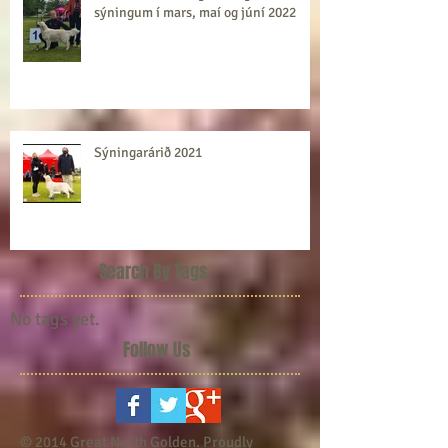
Alma að standa sig ótrúlega vel á
sýningum í mars, maí og júní 2022
Sýningarárið 2021
Search By Tags
No tags yet.