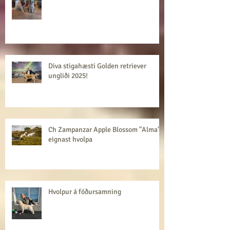
Við eigum von á hvolpum!
Diva stigahæsti Golden retriever
ungliði 2025!
Ch Zampanzar Apple Blossom "Alma"
eignast hvolpa