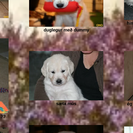
hi
duglegur með dummy
sæta mús
ég 
m??