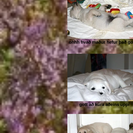
ohhh hvað maður hefur það got
gott að kúra aðeins uppí