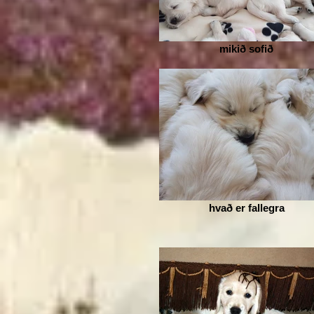
mikið sofið
hvað er fallegra