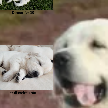
Dinner for 10
er til meira krútt