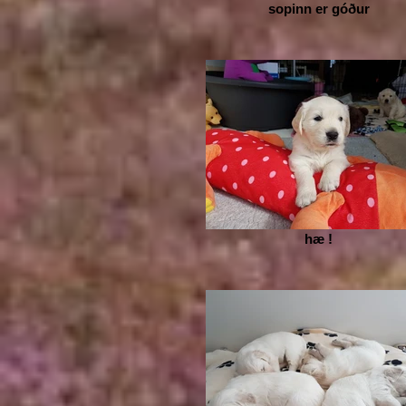
sopinn er góður
hæ !