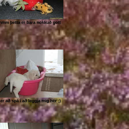
mmm þetta er bara nokkuð gott
er að spá í að leggja mig hér ;)