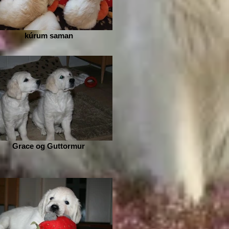
kúrum saman
Grace og Guttormur