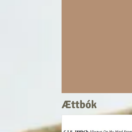
Ættbók