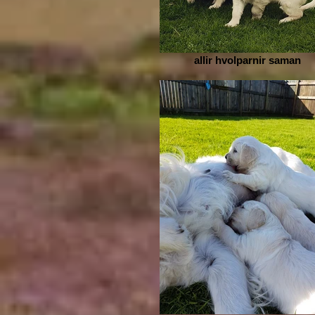
allir hvolparnir saman