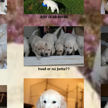
Allir út að borða
hvað er nú þetta??