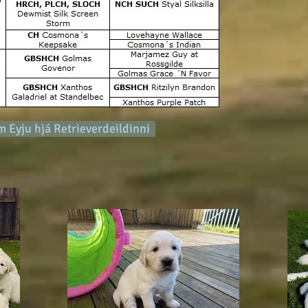
 Eyju hjá Retrieverdeildinni
ated with
Wix.com