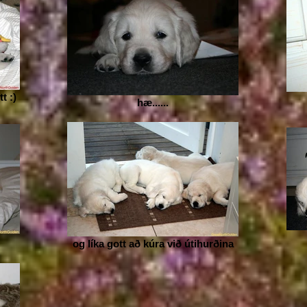
t :)
hæ......
og líka gott að kúra við útihurðina