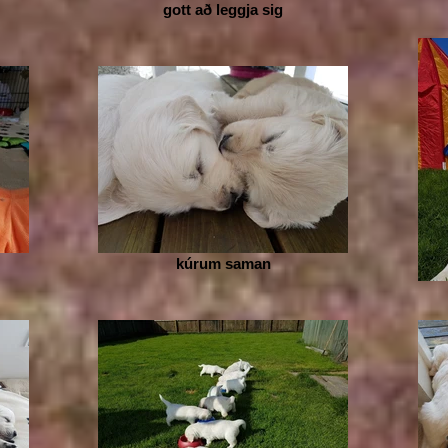
gott að leggja sig
kúrum saman