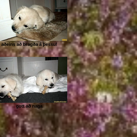
aðeins að bragða á þessu!
gott að naga