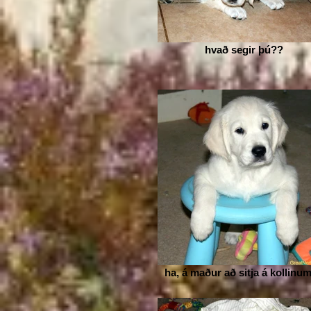
hvað segir þú??
ha, á maður að sitja á kollinu