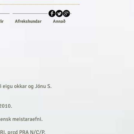
ir
Afrekshundar
Annað
i eigu okkar og Jónu S.
 2010.
lensk meistaraefni.
RI, prcd PRA N/C/P,