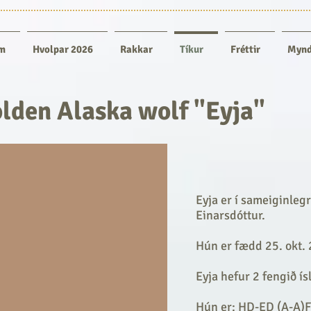
m
Hvolpar 2026
Rakkar
Tíkur
Fréttir
Mynd
lden Alaska wolf "Eyja"
Eyja er í sameiginlegr
Einarsdóttur.
Hún er fædd 25. okt.
Eyja hefur 2 fengið ís
Hún er: HD-ED (A-A)F