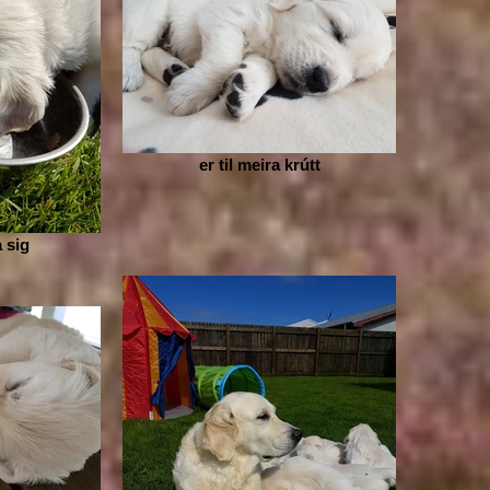
er til meira krútt
a sig