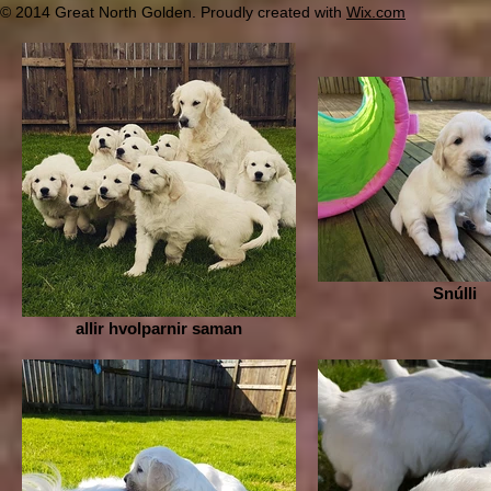
© 2014 Great North Golden. Proudly created with
Wix.com
Snúlli
allir hvolparnir saman