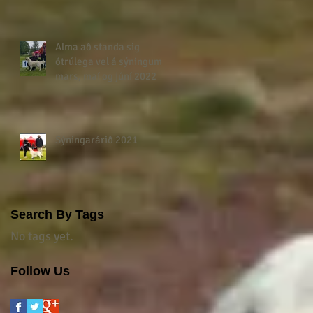
Alma að standa sig
ótrúlega vel á sýningum í
mars, maí og júní 2022
Sýningarárið 2021
Search By Tags
No tags yet.
Follow Us