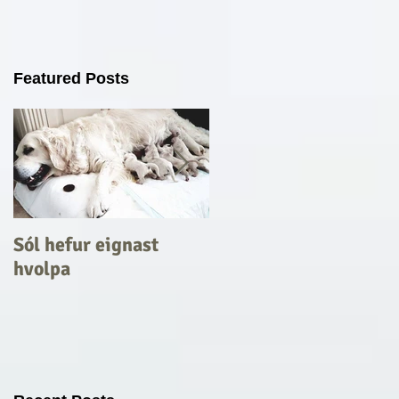
Featured Posts
Sól hefur eignast
Stigahæstu Golden
hvolpa
Retrieverar á
sýningum 2013