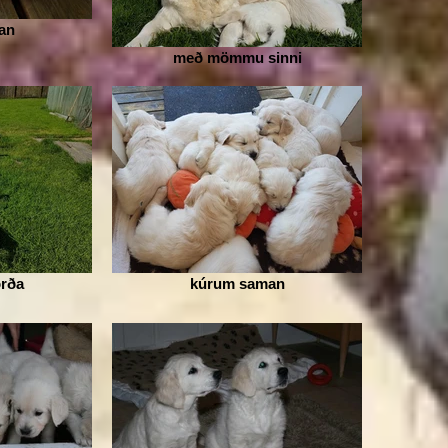
an
með mömmu sinni
orða
kúrum saman