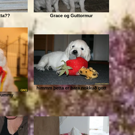
tta??
Grace og Guttormur
himmm þetta er bara nokkuð gott
 dummy