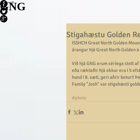
GNG
Annað
Stigahæstu Golden Re
ISSHCH Great North Golden Mount 
árangur hjá Great North Golden á 
Við hjá GNG erum sérlega stolt af
eða ræktaðir hjá okkur eru í 5 efs
hund í 8. sæti, geri aðrir betur!!
Family "Josh" var stigahæsti gold
#photo