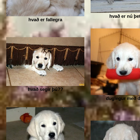
hvað er nú þe
hvað er fallegra
hvað segir þú??
duglegur með