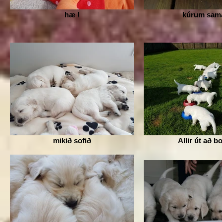
hæ !
kúrum sam
mikið sofið
Allir út að b