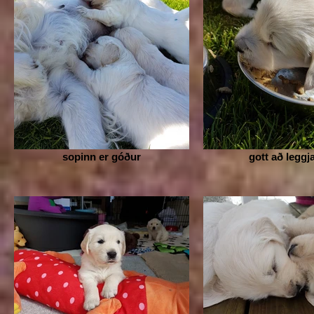
sopinn er góður
gott að leggj