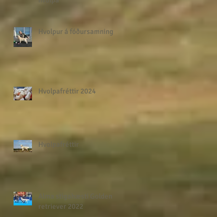
Hvolpur á fóðursamning
Hvolpafréttir 2024
Hvolpafréttir
Alma stigahæsti Golden
retriever 2022