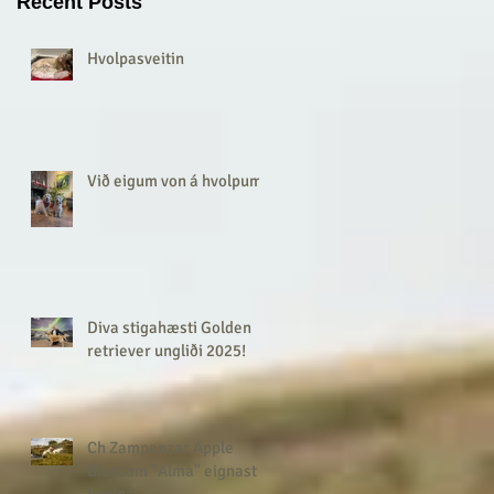
Recent Posts
Hvolpasveitin
Við eigum von á hvolpum!
Diva stigahæsti Golden
retriever ungliði 2025!
Ch Zampanzar Apple
Blossom "Alma" eignast
hvolpa