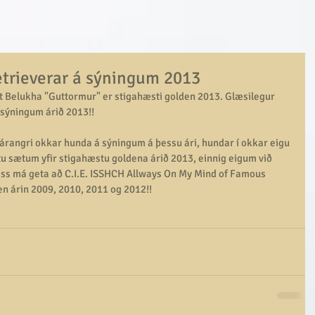
trieverar á sýningum 2013
Belukha "Guttormur" er stigahæsti golden 2013. Glæsilegur 
sýningum árið 2013!! 
 árangri okkar hunda á sýningum á þessu ári, hundar í okkar eigu 
tu sætum yfir stigahæstu goldena árið 2013, einnig eigum við 
 Þess má geta að C.I.E. ISSHCH Allways On My Mind of Famous 
en árin 2009, 2010, 2011 og 2012!! 