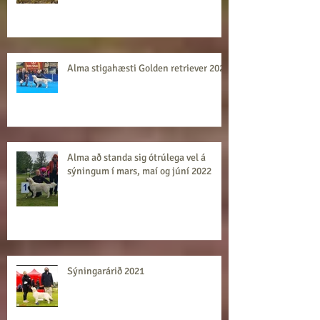
Alma stigahæsti Golden retriever 2022
Alma að standa sig ótrúlega vel á
sýningum í mars, maí og júní 2022
Sýningarárið 2021