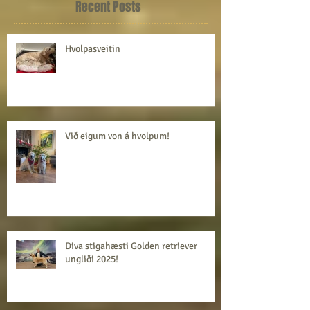
Recent Posts
Hvolpasveitin
Við eigum von á hvolpum!
Diva stigahæsti Golden retriever
ungliði 2025!