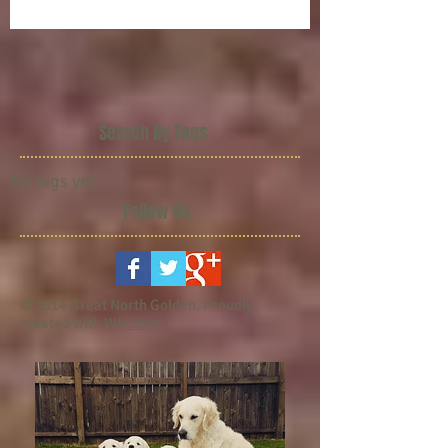
Search By Tags
No tags yet.
Follow Us
© 2014 Great North Golden. Proudly
created with
Wix.com