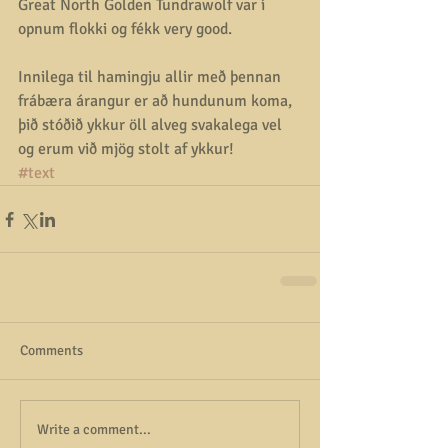
Great North Golden Tundrawolf var í 
opnum flokki og fékk very good. 
Innilega til hamingju allir með þennan 
frábæra árangur er að hundunum koma, 
þið stóðið ykkur öll alveg svakalega vel 
og erum við mjög stolt af ykkur!
#text
Comments
Write a comment...