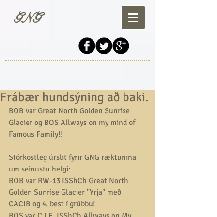
GNG
Frábær hundsýning að baki.
BOB var Great North Golden Sunrise 
Glacier og BOS Allways on my mind of 
Famous Family!! 
Stórkostleg úrslit fyrir GNG ræktunina 
um seinustu helgi: 
BOB var RW-13 ISShCh Great North 
Golden Sunrise Glacier "Yrja" með 
CACIB og 4. best í grúbbu! 
BOS var C.I.E. ISShCh Allways on My 